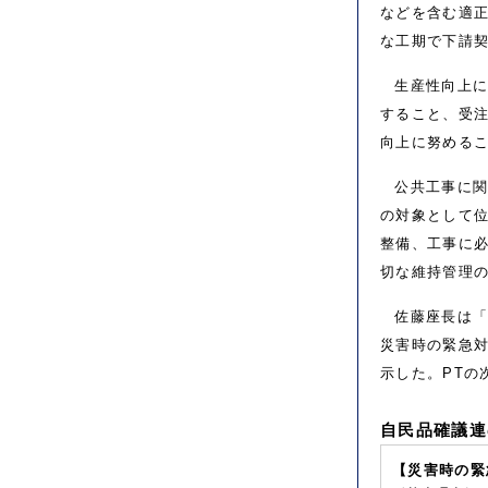
などを含む適
な工期で下請
生産性向上
すること、受注
向上に努める
公共工事に
の対象として
整備、工事に必
切な維持管理
佐藤座長は「
災害時の緊急
示した。PTの
自民品確議連
【災害時の緊