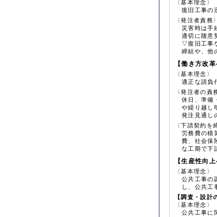
〈基本理念〉
復旧工事の
〈発注者責務
災害時は手
適切に随意
▽復旧工事
締結や、他
【働き方改革
〈基本理念〉
適正な請負
〈発注者の責
休日、準備
や繰り越し
発注見通し
〈下請契約を
労務費の積
費、社会保
な工期で下
【生産性向上
〈基本理念〉
公共工事の
し、公共工
【調査・設計
〈基本理念〉
公共工事に