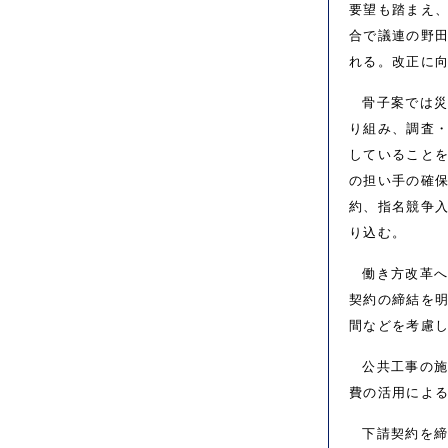
要望も踏まえ、
合で議連の野
れる。改正に
骨子案では
り組み、調査
していること
の担い手の確
約、指名競争
り込む。
働き方改革
契約の締結を
間などを考慮
公共工事の
費の活用によ
下請契約を